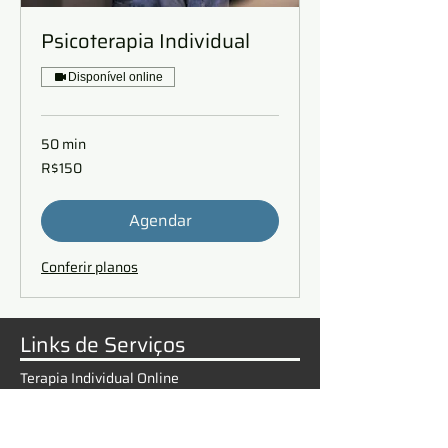
Psicoterapia Individual
Disponível online
50 min
BRL150
R$150
Agendar
Conferir planos
Links de Serviços
Terapia Individual Online
Terapia de Família Online
Terapia de Casal Online
Supervisão em Psicanálise Online